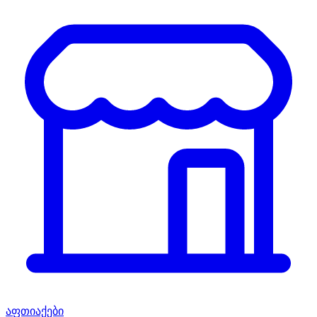
აფთიაქები