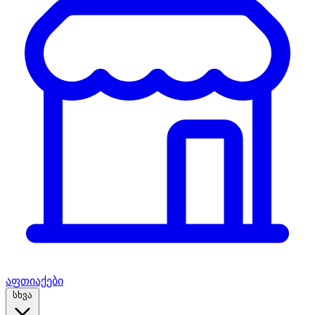
აფთიაქები
სხვა