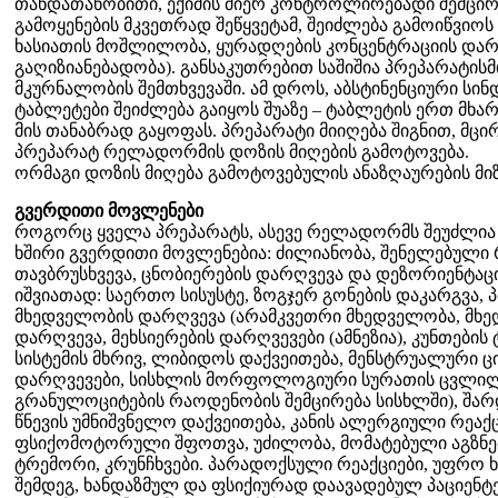
თანდათანობითი, ექიმის მიერ კონტროლირებადი შემცი
გამოყენების მკვეთრად შეწყვეტამ, შეიძლება გამოიწვიო
ხასიათის მოშლილობა, ყურადღების კონცენტრაციის დარ
გაღიზიანებადობა). განსაკუთრებით საშიშია პრეპარატისმ
მკურნალობის შემთხვევაში. ამ დროს, აბსტინენციური სი
ტაბლეტები შეიძლება გაიყოს შუაზე – ტაბლეტის ერთ მხა
მის თანაბრად გაყოფას. პრეპარატი მიიღება შიგნით, მ
პრეპარატ რელადორმის დოზის მიღების გამოტოვება.
ორმაგი დოზის მიღება გამოტოვებულის ანაზღაურების მიზ
გვერდითი მოვლენები
როგორც ყველა პრეპარატს, ასევე რელადორმს შეუძლია 
ხშირი გვერდითი მოვლენებია: ძილიანობა, შენელებული რ
თავბრუსხვევა, ცნობიერების დარღვევა და დეზორიენტაცია
იშვიათად: საერთო სისუსტე, ზოგჯერ გონების დაკარგვა, 
მხედველობის დარღვევა (არამკვეთრი მხედველობა, მხე
დარღვევა, მეხსიერების დარღვევები (ამნეზია), კუნთები
სისტემის მხრივ, ლიბიდოს დაქვეითება, მენსტრუალური 
დარღვევები, სისხლის მორფოლოგიური სურათის ცვლილე
გრანულოციტების რაოდენობის შემცირება სისხლში), შარ
წნევის უმნიშვნელო დაქვეითება, კანის ალერგიული რეაქ
ფსიქომოტორული შფოთვა, უძილობა, მომატებული აგზნებ
ტრემორი, კრუნჩხვები. პარადოქსული რეაქციები, უფრო 
შემდეგ, ხანდაზმულ და ფსიქიურად დაავადებულ პაციენტე