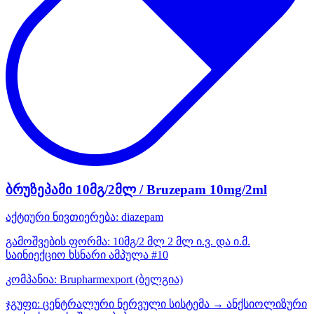
ბრუზეპამი 10მგ/2მლ / Bruzepam 10mg/2ml
აქტიური ნივთიერება:
diazepam
გამოშვების ფორმა:
10მგ/2 მლ 2 მლ ი.ვ. და ი.მ.
საინიექციო ხსნარი ამპულა #10
კომპანია:
Brupharmexport
(ბელგია)
ჯგუფი:
ცენტრალური ნერვული სისტემა → ანქსიოლიზური