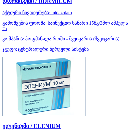
დორმიკუმი / DORMICUM
აქტიური ნივთიერება:
midazolam
გამოშვების ფორმა:
საინექციო ხსნარი 15მგ/3მლ ამპულა
#5
კომპანია:
ჰოფმან-ლა როში - შვეიცარია
(შვეიცარია)
ჯგუფი:
ცენტრალური ნერვული სისტემა
ელენიუმი / ELENIUM