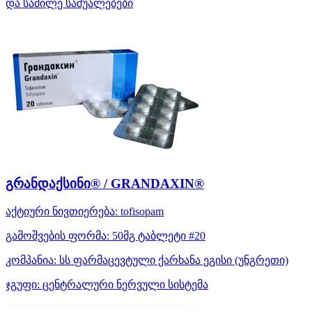
და საძილე საშუალებები
გრანდაქსინი® / GRANDAXIN®
აქტიური ნივთიერება:
tofisopam
გამოშვების ფორმა:
50მგ ტაბლეტი #20
კომპანია:
სს ფარმაცევტული ქარხანა ეგისი
(უნგრეთი)
ჯგუფი:
ცენტრალური ნერვული სისტემა