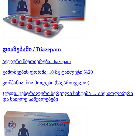
დიაზეპამი / Diazepam
აქტიური ნივთიერება:
diazepam
გამოშვების ფორმა:
10 მგ ტაბლეტი №20
კომპანია:
ბიოპოლუსი
(საქართველო)
ჯგუფი:
ცენტრალური ნერვული სისტემა → ანქსიოლიზური
და საძილე საშუალებები