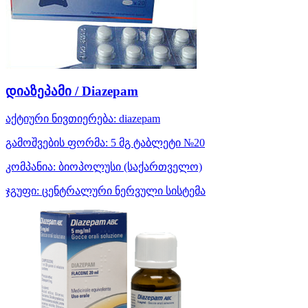
დიაზეპამი / Diazepam
აქტიური ნივთიერება:
diazepam
გამოშვების ფორმა:
5 მგ ტაბლეტი №20
კომპანია:
ბიოპოლუსი
(საქართველო)
ჯგუფი:
ცენტრალური ნერვული სისტემა