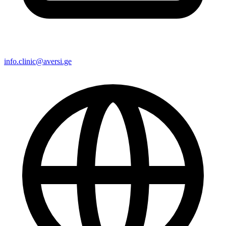
info.clinic@aversi.ge