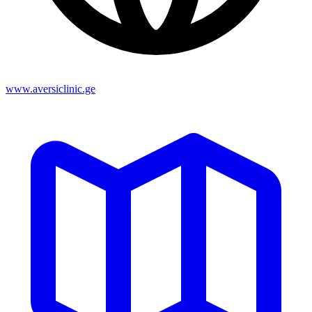
www.aversiclinic.ge