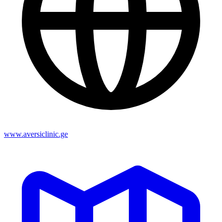
www.aversiclinic.ge