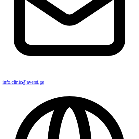
info.clinic@aversi.ge