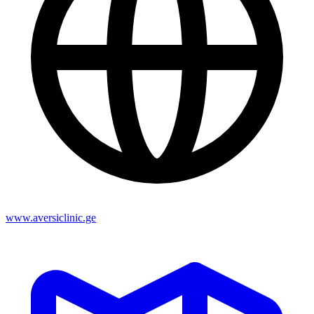
www.aversiclinic.ge