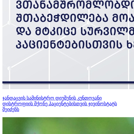
ჯანდაცვის სამინისტრო დიუშენის კუნთოვანი
დისტროფიის მქონე პაციენტებისთვის ჯივინოსტატს
შეიძენს