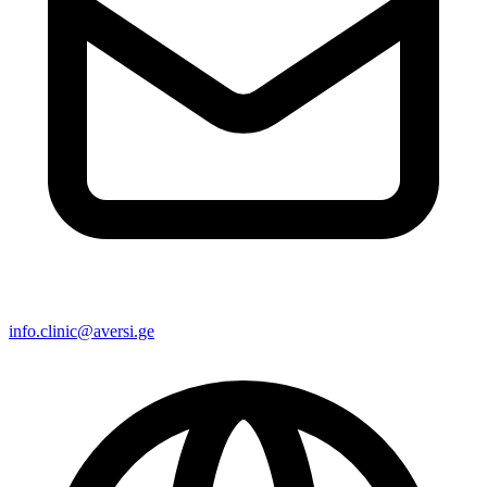
info.clinic@aversi.ge