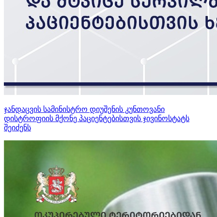
ჯანდაცვის სამინისტრო დიუშენის კუნთოვანი
დისტროფიის მქონე პაციენტებისთვის ჯივინოსტატს
შეიძენს