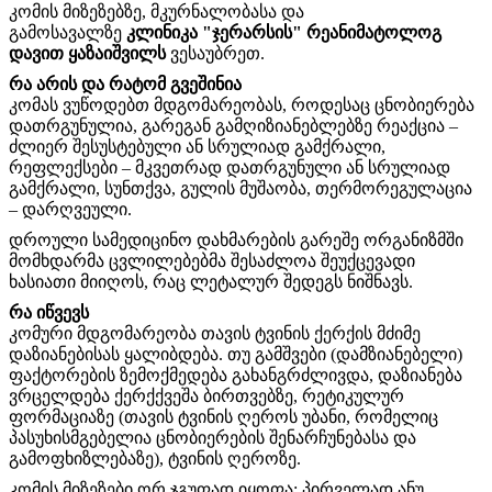
კომის მიზეზებზე, მკურნალობასა და
გამოსავალზე
კლინიკა "ჯერარსის" რეანიმატოლოგ
დავით ყაზაიშვილს
ვესაუბრეთ.
რა არის და რატომ გვეშინია
კომას ვუწოდებთ მდგომარეობას, როდესაც ცნობიერება
დათრგუნულია, გარეგან გამღიზიანებლებზე რეაქცია –
ძლიერ შესუსტებული ან სრულიად გამქრალი,
რეფლექსები – მკვეთრად დათრგუნული ან სრულიად
გამქრალი, სუნთქვა, გულის მუშაობა, თერმორეგულაცია
– დარღვეული.
დროული სამედიცინო დახმარების გარეშე ორგანიზმში
მომხდარმა ცვლილებებმა შესაძლოა შეუქცევადი
ხასიათი მიიღოს, რაც ლეტალურ შედეგს ნიშნავს.
რა იწვევს
კომური მდგომარეობა თავის ტვინის ქერქის მძიმე
დაზიანებისას ყალიბდება. თუ გამშვები (დამზიანებელი)
ფაქტორების ზემოქმედება გახანგრძლივდა, დაზიანება
ვრცელდება ქერქქვეშა ბირთვებზე, რეტიკულურ
ფორმაციაზე (თავის ტვინის ღეროს უბანი, რომელიც
პასუხისმგებელია ცნობიერების შენარჩუნებასა და
გამოფხიზლებაზე), ტვინის ღეროზე.
კომის მიზეზები ორ ჯგუფად იყოფა: პირველად ანუ