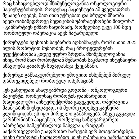
რაც სასიცოცხლოდ მნიშვნელოვანია ონკოლოგიური
პაციენტებისთვის. როდესაც პაციენტები ამ ყველაფრის
შესახებ იგებენ, მათ შიში უქრებათ და სრული მზაობა
აქვთ თანამედროვე მედიცინის უპირატესობები მიიღონ,“
- განმარტავს ემზარ ნადირაძე, რომელსაც უკვე 100-მდე
რობოტული ოპერაცია აქვს ჩატარებული.
ქირურგები ჩვენთან საუბარში აღნიშნავენ, რომ ისინი 2025
წლის რობოტით მუშაობენ, რაც პროცედურების
ეფექტიანობას კიდევ უფრო ზრდის. მნიშვნელოვანია
ისიც, რომ მათ რობოტთან მუშაობის საკმაოდ ინტენსიური
სწავლება გაიარეს სხვადასხვა ქვეყანაში.
ქირურგი განსაკუთრებული ემოციით იხსენებენ პირველ
დამოუკიდებელ რობოტულ ოპერაციას.
„ეს გახლდათ ახალგაზრდა გოგონა - ონკოლოგიური
პაციენტი, რომელსაც რობოტის დახმარებით
რადიკალური ჰისტერექტომია გავუკეთეთ. ოპერაციის
მასშტაბის მიუხედავად, ის მეორე დღესვე გაეწერა
კლინიკიდან. ეს იყო პირველი გამარჯვება. ასევე გვყავდა
ჭარბწონიანი პაციენტი, რომელიც საზღვარგარეთ
აპირებდა სამკურნალოდ წასვლას, რადგან
საქართველოში უსაფრთხო ჩარევას ვერ სთავაზობდნენ.
ჩვენი რობოტის საშუალებით კი ეს ოპერაცია წარმატებით