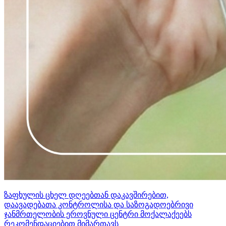
ზაფხულის ცხელ დღეებთან დაკავშირებით,
დაავადებათა კონტროლისა და საზოგადოებრივი
ჯანმრთელობის ეროვნული ცენტრი მოქალაქეებს
რეკომენდაციებით მიმართავს