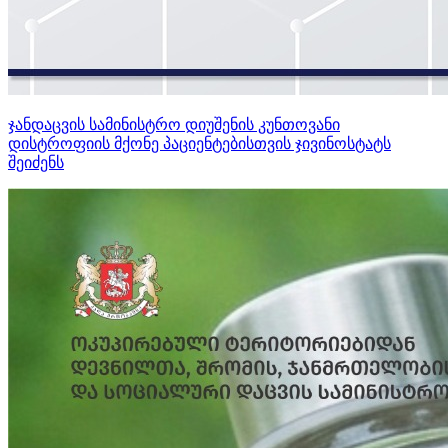
ჯანდაცვის სამინისტრო დიუშენის კუნთოვანი
დისტროფიის მქონე პაციენტებისთვის ჯივინოსტატს
შეიძენს