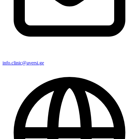
info.clinic@aversi.ge