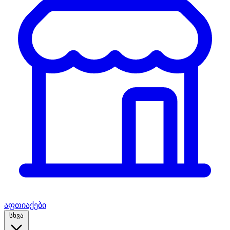
აფთიაქები
სხვა