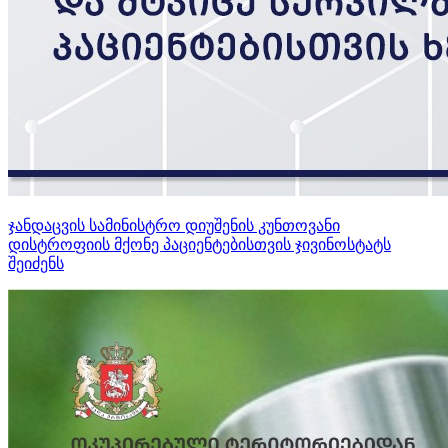
ჯანდაცვის სამინისტრო დიუშენის კუნთოვანი
დისტროფიის მქონე პაციენტებისთვის ჯივინოსტატს
შეიძენს