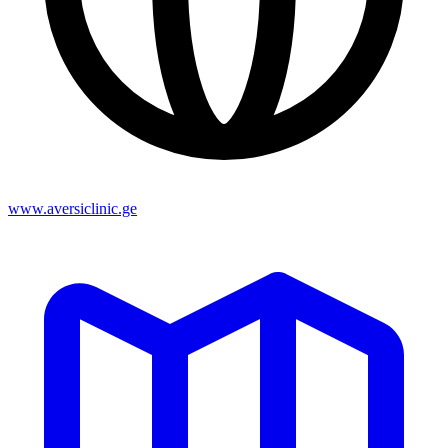
www.aversiclinic.ge