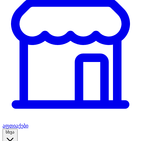
აფთიაქები
სხვა