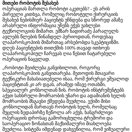
მითები
რობოტის შესახებ
ოპერაციას მართლა რობოტი აკეთებს? - ეს არის
პირველი კითხვა, რომელიც რობოტული ქირურგიის
შესახებ ნებისმიერ პაციენტს უჩნდება და სწორედ ამაზე
არასრული ინფორმაცია უჩენს ეჭვს უახლესი
ტექნოლოგიის მიმართ.
ემზარ
ნადირაძე
პარალელს
ავლებს
წლების
წინანდელ
პერიოდთან
,
როდესაც
ლაპაროსკოპიის
მიმართაც
არსებობდა
სკეპტიციზმი
.
დღეს
პაციენტების თითქმის 100% თავად ითხოვს
ლაპაროსკოპიულ ჩარევას ღია წესით ჩატარებული
ოპერაციის ნაცვლად.
„
რობოტი
შეიძლება განვიხილოთ, როგორც
ლაპაროსკოპიის განვითარება.
მეთოდის
მთავარი
ტექნიკური
მახასიათებელი
ისაა
,
რომ
ქირურგი
უშუალოდ
პაციენტთან
კი
არ
დგას
,
არამედ
იმავე
ოთახში
,
სპეციალურ
კონსოლთან
ზის
.
რობოტის
ინსტრუმენტებს
აქვთ
სახსრული
მოძრაობის
უნარი
და ადამიანის ხელის
მოძრაო
ბ
ის მსგავსი ქმედება შეუძლია.
ექიმი მისი
კონსოლიდან მართავს რობოტის ხელს, რომელსაც
მუცლის ზედაპირზე ზეწოლა არ აქვს, ხანგრძლივი
ოპერაციის დროსაც გამორიცხულია ტრემორი და
საოპერაციო ზონასთან მაქსიმალური მიახლოება
შეუძლია.
სისტემა
იმდენად
დახვეწილია
,
რომ
ვიზუალური