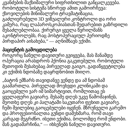
კვანძების
მაქსიმალური
სიფრთხილით
განცალკევება
.
რობოტული
სისტემა
სწორედ
ამით
გამოირჩევა
:
ქსოვილების
მინიმალური
ტრავმატიზაცია
,
გაძლიერებული
3D
ვიზუალური
კონტროლი
და
ორი
კამერა
,
რაც
ლაპაროსკოპიასთან
შედარებით
გაზრდილი
შესაძლებლობაა.
ქირურგი
ყველა
წვრილმანს
აკონტროლებს
,
რაც
პოსტოპერაციულ
პერიოდზე
პირდაპირ
აისახება
,“ —
აღნიშნავს
ექიმი
.
პაციენტის
გამოცდილება
როგორც ნანული დავითური გვიყვება, მას მანამდე
ოპერაცია არასდროს ჰქონია გაკეთებული.
რობოტული
მეთოდის
შესახებაც
პირველად
გაიგო
,
გადაწყვეტილება
კი ექიმის
ნდობაზე
დაყრდნობით
მიიღო
.
„
ბატონ
ემზარს
თავიდანვე
ვენდე
და
ამ
ნდობამ
გაამართლა
.
პირველად
მოვხვდი
კლინიკაში
და
გაოცებული
ვარ
იმ
სიმარტივით
,
რომლითაც
ეს
ყველაფერი
გავიარე
.
მესამე
დღეს
უკვე
წამომაჯინეს
,
მეოთხე
დღეს
კი
პალატაში
საკუთარი
ფეხით
გავიარე
.
ჩემი
შვილებიც
გაოცებულები
იყვნენ
.
მზრუნველი
გარემო
და
პროფესიონალთა
გუნდი
დამეხმარა
,
რომ
თავი
კარგად
მეგრძნო
.
ისეთი
ექიმია
,
ბოლომდე
რომ
ენდობი
.
მან
გადამარჩინა
,“ —
იხსენებს
ნანული
დავითური
.