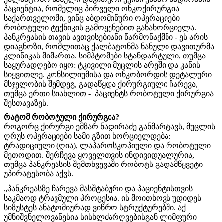
პაციენტია, რომელიც პირველი ონკოქირურგია
საქართველოში, ვინც აბდომინური ოპერაციები
რობოტული ტექნიკის გამოყენებით განახორციელა.
პანკრეასის
თავის
ავთვისებიანი
წარმონაქმნი
-
ეს
არის
დიაგნოზი
,
რომლითაც
ქალბატონმა
ნანული
დავითურმა
კლინიკას
მიმართა
.
სიმპტომები
სტანდარტული
,
თუმცა
საყურადღებო
იყო
:
ტკივილი
მუცლის
არეში
და
კანის
სიყვითლე
.
კონსილიუმისა
და
ონკობორდის
დეტალური
მსჯელობის
შემდეგ
,
გადაწყდა
ქირურგიული
ჩარევა
,
თუმცა
ერთი
სიახლით
-
პაციენტს
რობოტული
ქირურგია
შესთავაზეს
.
რატომ
რობოტული
ქირურგია
?
როგორც
ქირურგი
ემზარ
ნადირაძე
განმარტავს
,
მუცლის
ღრუს
ოპერაციები
სამი
გზით
ხორციელდება
:
ტრადიციული
(
ღია
),
ლაპაროსკოპიული
და
რობოტული
მეთოდით
.
შერჩევა
ყოველთვის
ინდივიდუალურია
,
თუმცა
პანკრეასის
შემთხვევაში
რობოტს
გადამწყვეტი
უპირატესობა
აქვს
.
„
პანკრეასზე
ჩარევა
მასშტაბური
და
პაციენტისთვის
საკმაოდ
ტრავმული
პროცესია
.
ის
მოითხოვს
უდიდეს
სიზუსტეს
ანატომიურად
ვიწრო
სტრუქტურებში
.
აქ
უმნიშვნელოვანესია
სისხლძარღვებისგან
ლიმფური