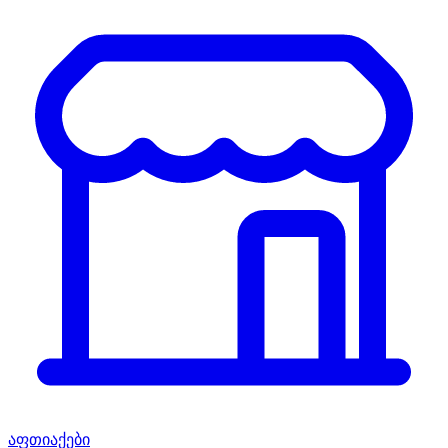
აფთიაქები