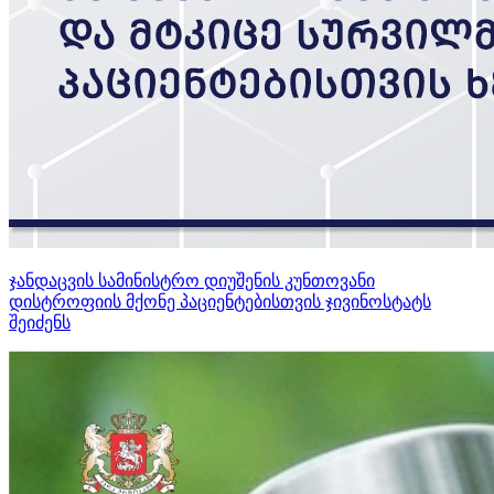
ჯანდაცვის სამინისტრო დიუშენის კუნთოვანი
დისტროფიის მქონე პაციენტებისთვის ჯივინოსტატს
შეიძენს