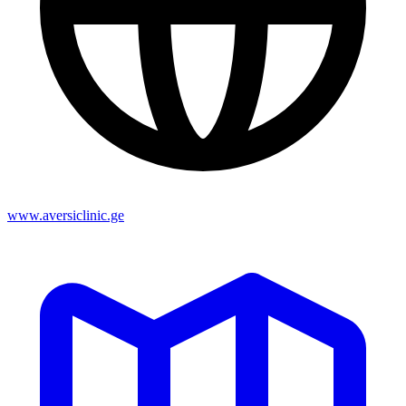
www.aversiclinic.ge