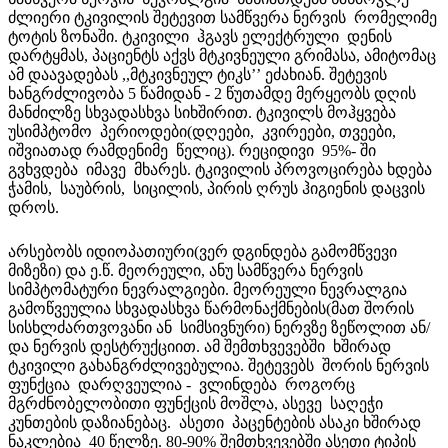
ძლიერი ტკივილის შეტევით სამწვერა ნერვის რომელიმე
ტოტის ზონაში. ტკივილი ჰგავს ელექტრული დენის
დარტყმას, პაციენტს აქვს მტკივნეული გრიმასა, ამიტომაც
ამ დაავადებას ,,მტკივნეულ ტიკს’’ ეძახიან. შეტევის
ხანგრძლივობა 5 წამიდან - 2 წუთამდე მერყეობს დღის
მანძილზე სხვადასხვა სიხშირით. ტკივილს მოჰყვება
უსიმპტომო პერიოდები(დღეები, კვირეები, თვეები,
იშვიათად რამდენიმე წელიც). რეციდივი 95%- ში
გვხვდება იმავე მხარეს. ტკივილის პროვოცირება ხდება
ჭამის, საუბრის, სიცილის, პირის ღრუს ჰიგიენის დაცვის
დროს.
არსებობს იდიოპათიური(ვერ დგინდება გამომწვევი
მიზეზი) და ე.წ. მეორეული, ანუ სამწვერა ნერვის
სიმპტომატური ნევრალგიები. მეორეული ნევრალგია
გამოწვეულია სხვადასხვა წარმონაქმნების(მათ შორის
სისხლძართვოვანი ან სიმსივნური) ნერვზე ზეწოლით ან/
და ნერვის დესტრუქციით. ამ შემთხვევებში ხშირად
ტკივილი გახანგრძლივებულია. შეტევებს შორის ნერვის
ფუნქცია დარღვეულია - ვლინდება როგორც
მგრძნობელობითი ფუნქცის მოშლა, ასევე საღეჭი
კუნთების დაზიანებაც. ასეთი პაცენტების ასაკი ხშირად
ნაკლებია 40 წელზე. 80-90% შემთხვევებში ასეთი ტიპის