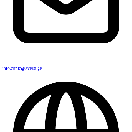
info.clinic@aversi.ge