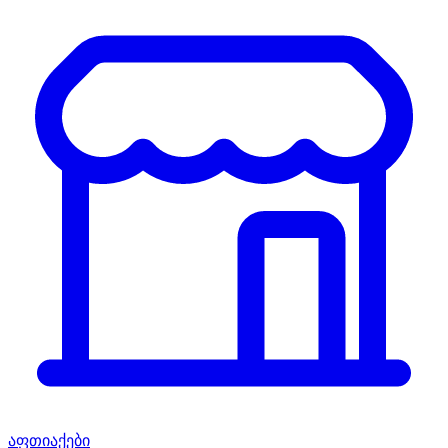
აფთიაქები