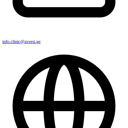
info.clinic@aversi.ge