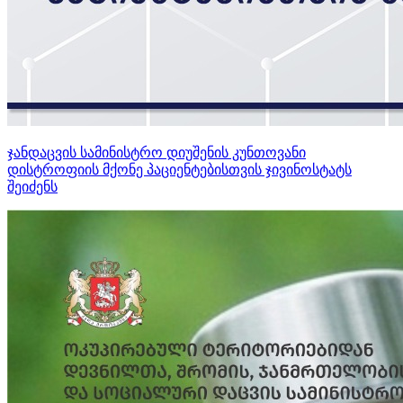
ჯანდაცვის სამინისტრო დიუშენის კუნთოვანი
დისტროფიის მქონე პაციენტებისთვის ჯივინოსტატს
შეიძენს