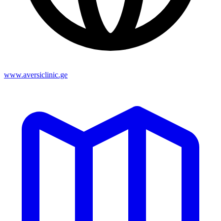
www.aversiclinic.ge