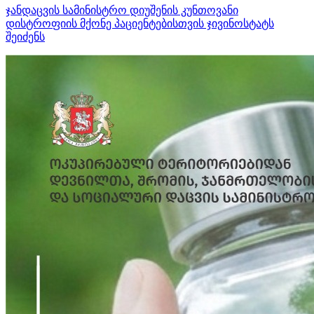
ჯანდაცვის სამინისტრო დიუშენის კუნთოვანი
დისტროფიის მქონე პაციენტებისთვის ჯივინოსტატს
შეიძენს