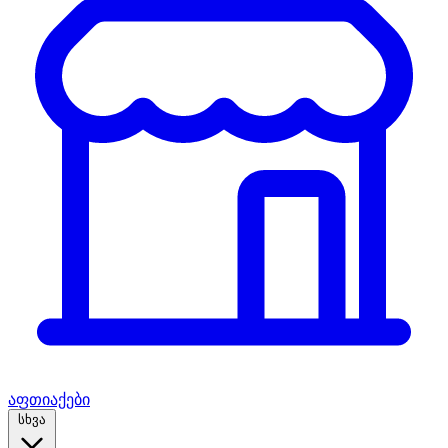
აფთიაქები
სხვა