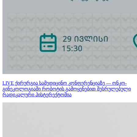
LIVE ქირურგია სამედიცინო კონფერენციაზე — ონკო-
გინეკოლოგიაში რობოტის გამოყენებით შესრულებული
რადიკალური ჰისტერექტომია