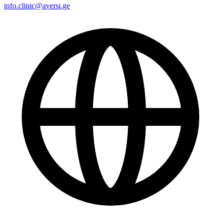
info.clinic@aversi.ge