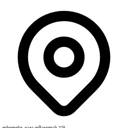
თბილისი, ვაჟა ფშაველას 27ბ