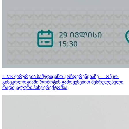
LIVE ქირურგია სამედიცინო კონფერენციაზე — ონკო-
გინეკოლოგიაში რობოტის გამოყენებით შესრულებული
რადიკალური ჰისტერექტომია