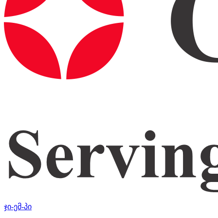
ჯი-ემ-პი