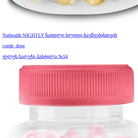
Nathealth NIGHTLY ნაითლი სლიფი ბავშვებისთვის
comb. drug
ჟელეს საღეჭი პასტილა №54