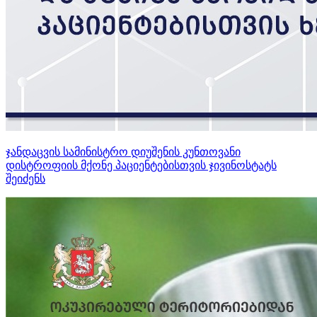
ჯანდაცვის სამინისტრო დიუშენის კუნთოვანი
დისტროფიის მქონე პაციენტებისთვის ჯივინოსტატს
შეიძენს