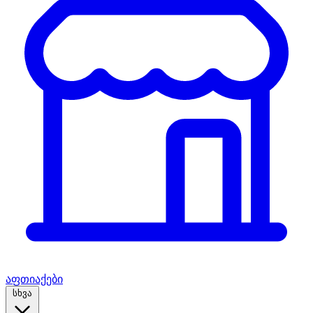
აფთიაქები
სხვა