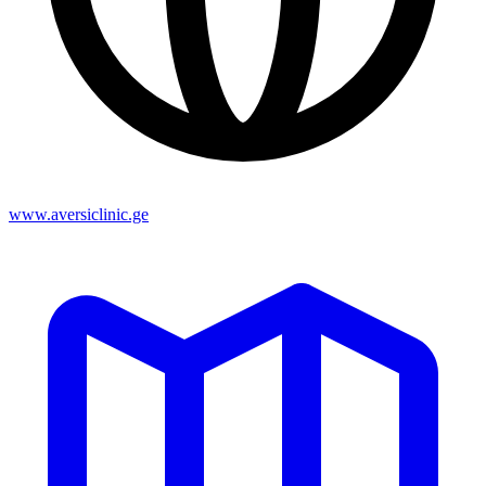
www.aversiclinic.ge