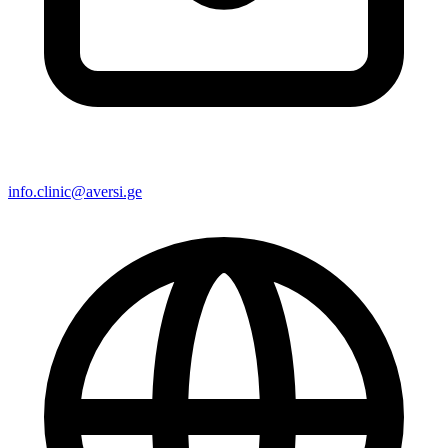
info.clinic@aversi.ge