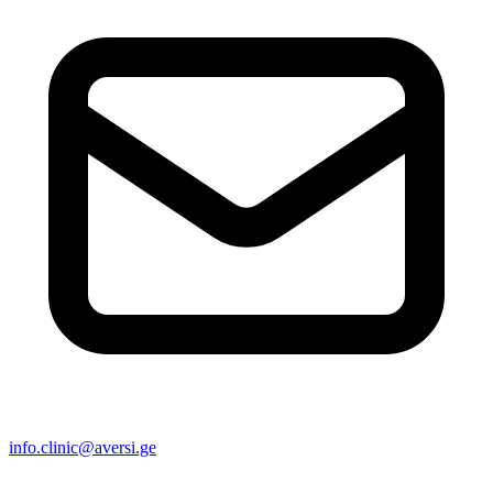
info.clinic@aversi.ge