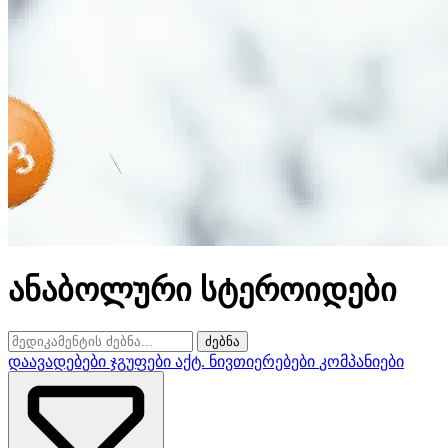
ანაბოლური სტეროიდები
ძებნა
დაავადებები
ჯგუფები
აქტ. ნივთიერებები
კომპანიები