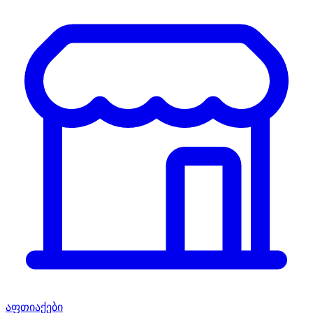
აფთიაქები