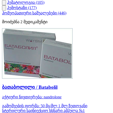
ჰემატოლოგია
(105)
ჰემოსტაზი
(177)
ჰომეოპათიური საშუალებები
(446)
მოიძებნა
2
მედიკამენტი
ბათაბოლილი / Batabolil
აქტიური ნივთიერება:
nandrolone
გამოშვების ფორმა:
50 მგ/მლ 1 მლ ზეთოვანი
სტერილური საინიექციო ხსნარი ამპულა №1