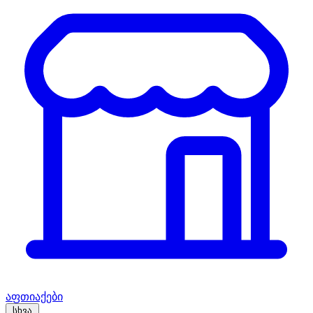
აფთიაქები
სხვა