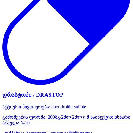
დრასტოპი / DRASTOP
აქტიური ნივთიერება:
chondroitin sulfate
გამოშვების ფორმა:
200მგ/2მლ 2მლ ი.მ საინექციო ხსნარი
ამპულა №10