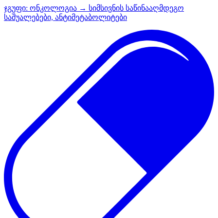
ჯგუფი:
ონკოლოგია → სიმსივნის საწინააღმდეგო
საშუალებები, ანტიმეტაბოლიტები