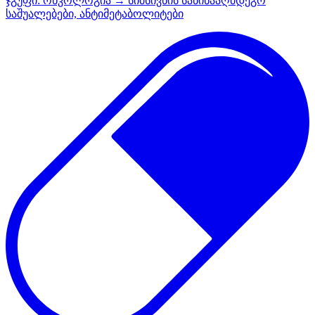
ჯგუფი:
ონკოლოგია → სიმსივნის საწინააღმდეგო
საშუალებები, ანტიმეტაბოლიტები