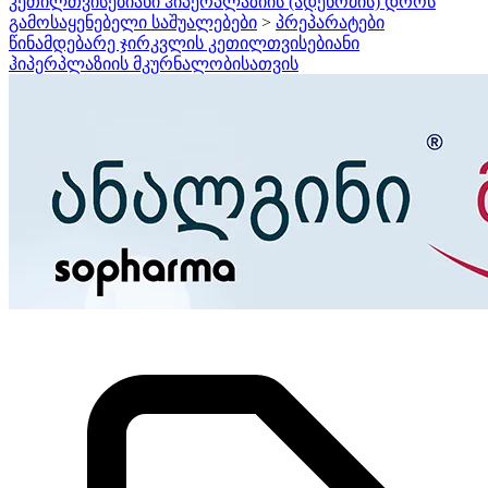
კეთილთვისებიანი ჰიპერპლაზიის (ადენომის) დროს
გამოსაყენებელი საშუალებები
>
პრეპარატები
წინამდებარე ჯირკვლის კეთილთვისებიანი
ჰიპერპლაზიის მკურნალობისათვის