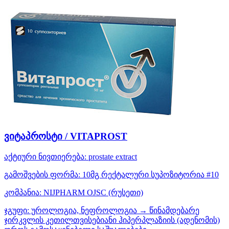
ვიტაპროსტი / VITAPROST
აქტიური ნივთიერება:
prostate extract
გამოშვების ფორმა:
10მგ რექტალური სუპოზიტორია #10
კომპანია:
NIJPHARM OJSC
(რუსეთი)
ჯგუფი:
უროლოგია, ნეფროლოგია → წინამდებარე
ჯირკვლის კეთილთვისებიანი ჰიპერპლაზიის (ადენომის)