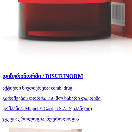
დიზურინორმი / DISURINORM
აქტიური ნივთიერება:
comb. drug
გამოშვების ფორმა:
250 მლ ხსნარი ფაკონში
კომპანია:
Miquel Y Garriga S.A.
(ესპანეთი)
ჯგუფი:
უროლოგია, ნეფროლოგია