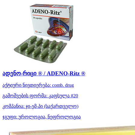
ადენო-რიცი ® / ADENO-Ritz ®
აქტიური ნივთიერება:
comb. drug
გამოშვების ფორმა:
კაფსულა #20
კომპანია:
ჯი-ემ-პი
(საქართველო)
ჯგუფი:
უროლოგია, ნეფროლოგია