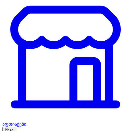
აფთიაქები
სხვა