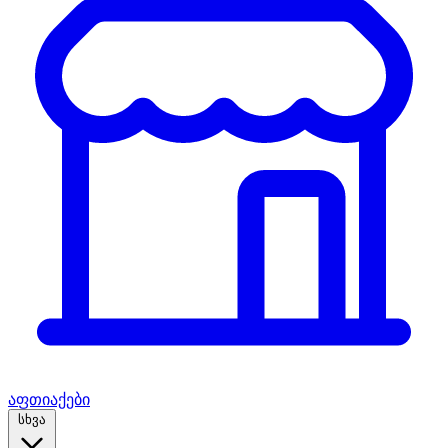
აფთიაქები
სხვა