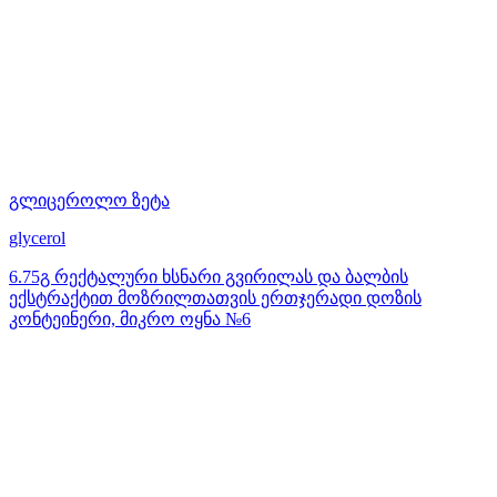
გლიცეროლო ზეტა
glycerol
6.75გ რექტალური ხსნარი გვირილას და ბალბის
ექსტრაქტით მოზრილთათვის ერთჯერადი დოზის
კონტეინერი, მიკრო ოყნა №6