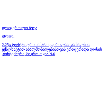
გლიცეროლო ზეტა
glycerol
2.25გ რექტალური ხსნარი გვირილას და ბალბის
ექსტრაქტით ახალშობილებისთვის ერთჯერადი დოზის
კონტეინერი, მიკრო ოყნა №6