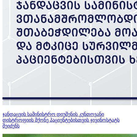
ჯანდაცვის სამინისტრო დიუშენის კუნთოვანი
დისტროფიის მქონე პაციენტებისთვის ჯივინოსტატს
შეიძენს