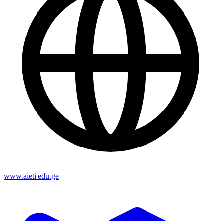
www.aieti.edu.ge