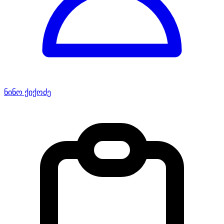
ნინო ქიქოძე