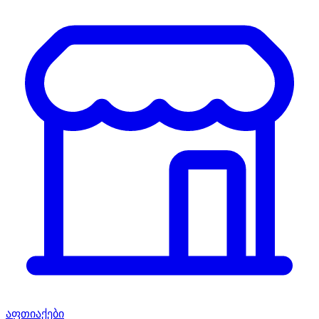
აფთიაქები