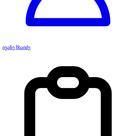
ივანე ჩხაიძე