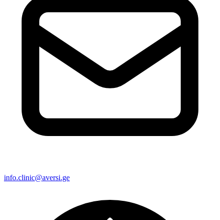
info.clinic@aversi.ge