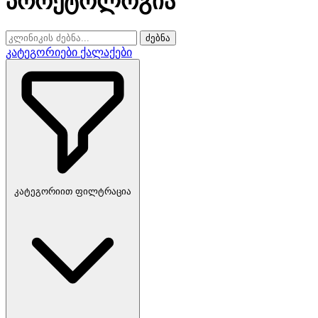
პროქტოლოგია
ძებნა
კატეგორიები
ქალაქები
კატეგორიით ფილტრაცია