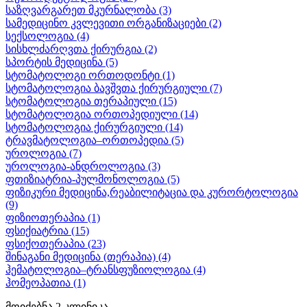
საზღვარგარეთ მკურნალობა
(3)
სამედიცინო კვლევითი ორგანიზაციები
(2)
სექსოლოგია
(4)
სისხლძარღვთა ქირურგია
(2)
სპორტის მედიცინა
(5)
სტომატოლოგი ორთოდონტი
(1)
სტომატოლოგია ბავშვთა ქირურგიული
(7)
სტომატოლოგია თერაპიული
(15)
სტომატოლოგია ორთოპედიული
(14)
სტომატოლოგია ქირურგიული
(14)
ტრავმატოლოგია–ორთოპედია
(5)
უროლოგია
(7)
უროლოგია-ანდროლოგია
(3)
ფთიზიატრია-პულმონოლოგია
(5)
ფიზიკური მედიცინა,რეაბილიტაცია და კურორტოლოგია
(9)
ფიზიოთერაპია
(1)
ფსიქიატრია
(15)
ფსიქოთერაპია
(23)
შინაგანი მედიცინა (თერაპია)
(4)
ჰემატოლოგია–ტრანსფუზიოლოგია
(4)
ჰომეოპათია
(1)
მოიძებნა
2
კლინიკა