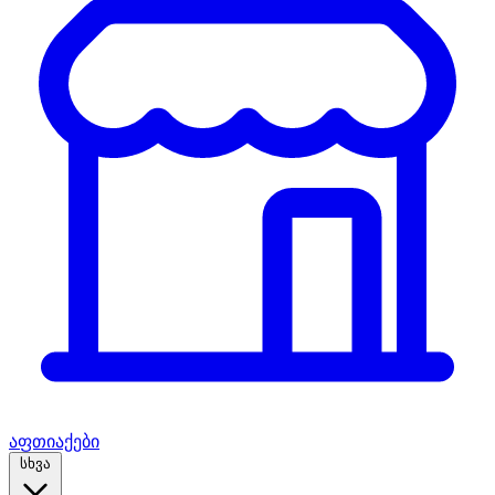
აფთიაქები
სხვა