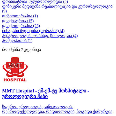
ფთიზიატრია-პულმონოლოგია
(5)
ფიზიკური მედიცინა,რეაბილიტაცია და კურორტოლოგია
(9)
ფიზიოთერაპია
(1)
ფსიქიატრია
(15)
ფსიქოთერაპია
(23)
შინაგანი მედიცინა (თერაპია)
(4)
ჰემატოლოგია–ტრანსფუზიოლოგია
(4)
ჰომეოპათია
(1)
მოიძებნა
7
კლინიკა
MMT Hospital - ემ-ემ-ტე ჰოსპიტალი -
უროლოგიური ჰაბი
სფერო:
უროლოგია, გინეკოლოგია-
რეპროდუქტოლოგია, რადიოლოგია, ზოგადი ქირურგია