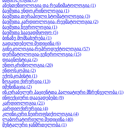
ანესთეზიოლოგია და რეანიმატოლოგია
(1)
ბავშვთა ენდოკრინოლოგია
(1)
ბავშვთა თერაპიული სტომატოლოგია
(3)
ბავშვთა კარდიოლოგია–რევმატოლოგია
(2)
ბავშვთა ნევროლოგია
(1)
ბავშვთა საავადმყოფო
(5)
ბინაზე მომსახურება
(1)
გადაუდებელი მედიცინა
(6)
გინეკოლოგია-რეპროდუქტოლოგია
(57)
დერმატოლოგია-ვენეროლოგია
(15)
დიაგნოსტიკა
(2)
ენდოკრინოლოგია
(20)
ენდოსკოპია
(2)
ექოსკოპისტი
(1)
ზოგადი ქირურგია
(13)
იმუნიზაცია
(2)
ინკურაბელურ პაციენტთა პალიატიური მზრუნველობა
(1)
ინფექციური დაავადებები
(9)
კარდიოლოგია
(21)
კარდიოქირურგია
(4)
კლინიკური ნეიროფსიქოლოგია
(4)
ლაბორატორიული მედიცინა
(40)
მენტალური ჯანმრთელობა
(1)