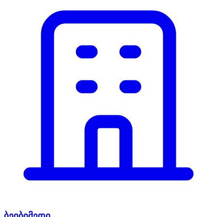
ბეიბიმედი