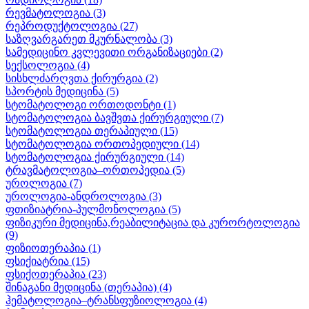
რევმატოლოგია
(3)
რეპროდუქტოლოგია
(27)
საზღვარგარეთ მკურნალობა
(3)
სამედიცინო კვლევითი ორგანიზაციები
(2)
სექსოლოგია
(4)
სისხლძარღვთა ქირურგია
(2)
სპორტის მედიცინა
(5)
სტომატოლოგი ორთოდონტი
(1)
სტომატოლოგია ბავშვთა ქირურგიული
(7)
სტომატოლოგია თერაპიული
(15)
სტომატოლოგია ორთოპედიული
(14)
სტომატოლოგია ქირურგიული
(14)
ტრავმატოლოგია–ორთოპედია
(5)
უროლოგია
(7)
უროლოგია-ანდროლოგია
(3)
ფთიზიატრია-პულმონოლოგია
(5)
ფიზიკური მედიცინა,რეაბილიტაცია და კურორტოლოგია
(9)
ფიზიოთერაპია
(1)
ფსიქიატრია
(15)
ფსიქოთერაპია
(23)
შინაგანი მედიცინა (თერაპია)
(4)
ჰემატოლოგია–ტრანსფუზიოლოგია
(4)