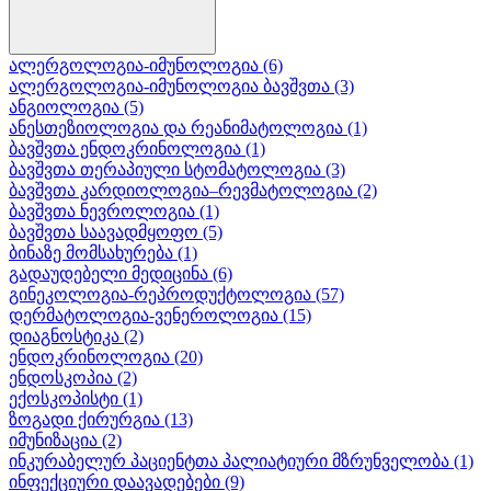
ალერგოლოგია-იმუნოლოგია
(6)
ალერგოლოგია-იმუნოლოგია ბავშვთა
(3)
ანგიოლოგია
(5)
ანესთეზიოლოგია და რეანიმატოლოგია
(1)
ბავშვთა ენდოკრინოლოგია
(1)
ბავშვთა თერაპიული სტომატოლოგია
(3)
ბავშვთა კარდიოლოგია–რევმატოლოგია
(2)
ბავშვთა ნევროლოგია
(1)
ბავშვთა საავადმყოფო
(5)
ბინაზე მომსახურება
(1)
გადაუდებელი მედიცინა
(6)
გინეკოლოგია-რეპროდუქტოლოგია
(57)
დერმატოლოგია-ვენეროლოგია
(15)
დიაგნოსტიკა
(2)
ენდოკრინოლოგია
(20)
ენდოსკოპია
(2)
ექოსკოპისტი
(1)
ზოგადი ქირურგია
(13)
იმუნიზაცია
(2)
ინკურაბელურ პაციენტთა პალიატიური მზრუნველობა
(1)
ინფექციური დაავადებები
(9)