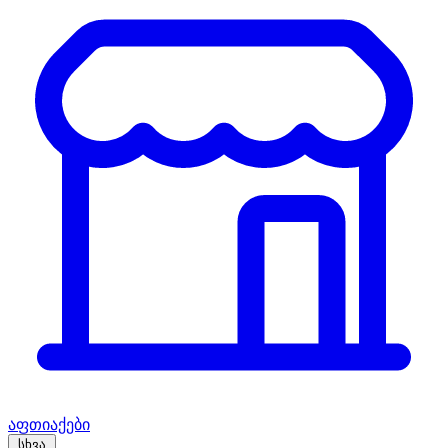
აფთიაქები
სხვა