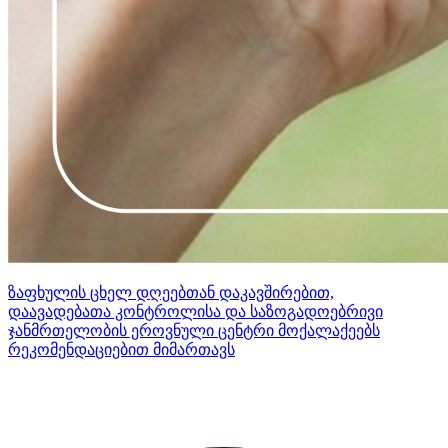
ზაფხულის ცხელ დღეებთან დაკავშირებით,
დაავადებათა კონტროლისა და საზოგადოებრივი
ჯანმრთელობის ეროვნული ცენტრი მოქალაქეებს
რეკომენდაციებით მიმართავს