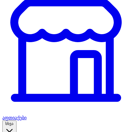
აფთიაქები
სხვა