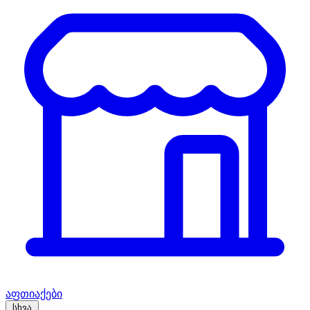
აფთიაქები
სხვა