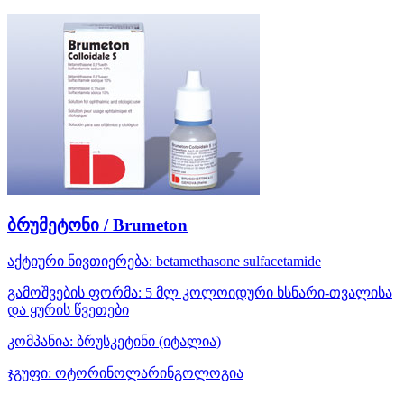
ბრუმეტონი / Brumeton
აქტიური ნივთიერება:
betamethasone
sulfacetamide
გამოშვების ფორმა:
5 მლ კოლოიდური ხსნარი-თვალისა
და ყურის წვეთები
კომპანია:
ბრუსკეტინი
(იტალია)
ჯგუფი:
ოტორინოლარინგოლოგია