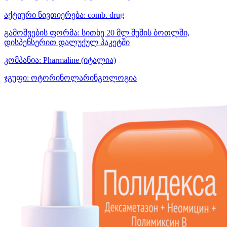
აქტიური ნივთიერება:
comb. drug
გამოშვების ფორმა:
სითხე 20 მლ შუშის ბოთლში,
დისპენსერით დალუქულ პაკეტში
კომპანია:
Pharmaline
(იტალია)
ჯგუფი:
ოტორინოლარინგოლოგია