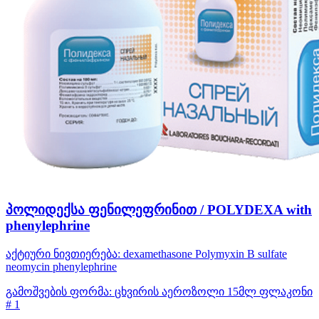
პოლიდექსა ფენილეფრინით / POLYDEXA with
phenylephrine
აქტიური ნივთიერება:
dexamethasone
Polymyxin B sulfate
neomycin
phenylephrine
გამოშვების ფორმა:
ცხვირის აეროზოლი 15მლ ფლაკონი
# 1