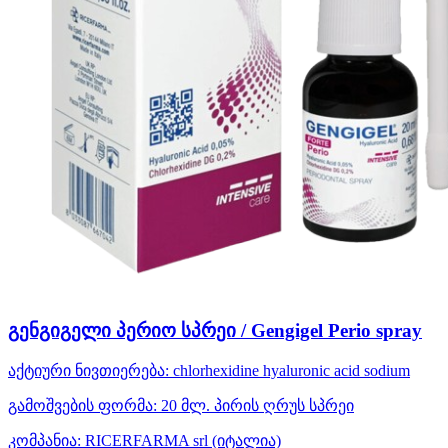
გენგიგელი პერიო სპრეი / Gengigel Perio spray
აქტიური ნივთიერება:
chlorhexidine
hyaluronic acid sodium
გამოშვების ფორმა:
20 მლ. პირის ღრუს სპრეი
კომპანია:
RICERFARMA srl
(იტალია)