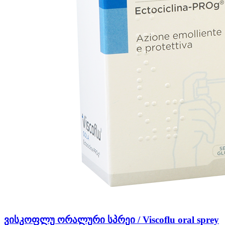
ვისკოფლუ ორალური სპრეი / Viscoflu oral sprey