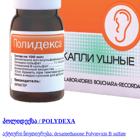
პოლიდექსა / POLYDEXA
აქტიური ნივთიერება:
dexamethasone
Polymyxin B sulfate