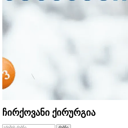
ჩირქოვანი ქირურგია
ძებნა