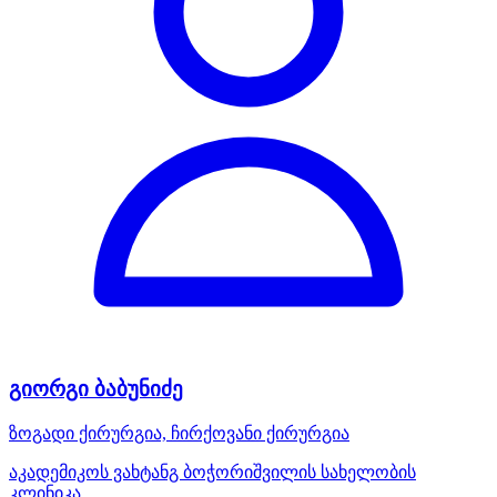
გიორგი ბაბუნიძე
ზოგადი ქირურგია, ჩირქოვანი ქირურგია
აკადემიკოს ვახტანგ ბოჭორიშვილის სახელობის
კლინიკა