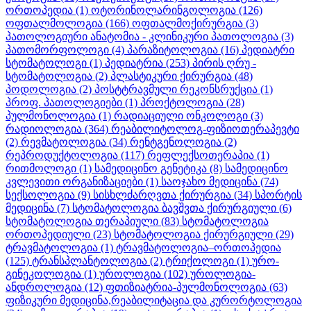
ორთოპედია
(1)
ოტორინოლარინგოლოგია
(126)
ოფთალმოლოგია
(166)
ოფთალმოქირურგია
(3)
პათოლოგიური ანატომია - კლინიკური პათოლოგია
(3)
პათომორფოლოგი
(4)
პარაზიტოლოგია
(16)
პედიატრი
სტომატოლოგი
(1)
პედიატრია
(253)
პირის ღრუ -
სტომატოლოგია
(2)
პლასტიკური ქირურგია
(48)
პოდოლოგია
(2)
პოსტტრავმული რეკონსრუქცია
(1)
პროფ. პათოლოგიები
(1)
პროქტოლოგია
(28)
პულმონოლოგია
(1)
რადიაციული ონკოლოგი
(3)
რადიოლოგია
(364)
რეაბილიტოლოგ-ფიზიოთერაპევტი
(2)
რევმატოლოგია
(34)
რენტგენოლოგია
(2)
რეპროდუქტოლოგია
(117)
რეფლექსოთერაპია
(1)
რითმოლოგი
(1)
სამედიცინო გენეტიკა
(8)
სამედიცინო
კვლევითი ორგანიზაციები
(1)
საოჯახო მედიცინა
(74)
სექსოლოგია
(9)
სისხლძარღვთა ქირურგია
(34)
სპორტის
მედიცინა
(7)
სტომატოლოგია ბავშვთა ქირურგიული
(6)
სტომატოლოგია თერაპიული
(83)
სტომატოლოგია
ორთოპედიული
(23)
სტომატოლოგია ქირურგიული
(29)
ტრავმატოლოგია
(1)
ტრავმატოლოგია–ორთოპედია
(125)
ტრანსპლანტოლოგია
(2)
ტრიქოლოგი
(1)
ურო-
გინეკოლოგია
(1)
უროლოგია
(102)
უროლოგია-
ანდროლოგია
(12)
ფთიზიატრია-პულმონოლოგია
(63)
ფიზიკური მედიცინა,რეაბილიტაცია და კურორტოლოგია