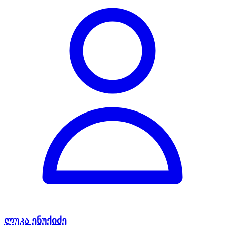
ლუკა ენუქიძე