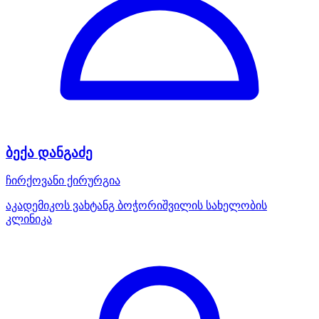
ბექა დანგაძე
ჩირქოვანი ქირურგია
აკადემიკოს ვახტანგ ბოჭორიშვილის სახელობის
კლინიკა