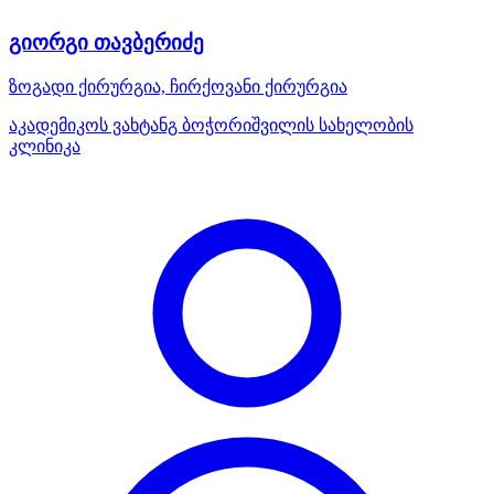
გიორგი თავბერიძე
ზოგადი ქირურგია, ჩირქოვანი ქირურგია
აკადემიკოს ვახტანგ ბოჭორიშვილის სახელობის
კლინიკა