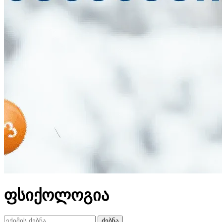
ფსიქოლოგია
ძებნა