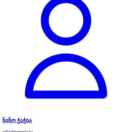
ნინო ჭაჭია