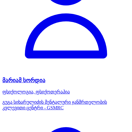
მარიამ სორდია
ფსიქოლოგია, ფსიქოთერაპია
გუგა სიხარულიძის მენტალური ჯანმრთელობის
კვლევითი ცენტრი - GSMRC