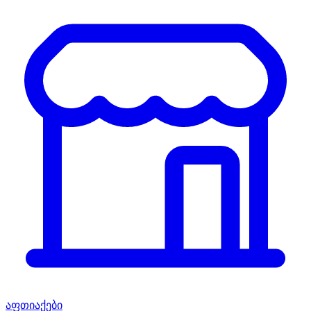
აფთიაქები