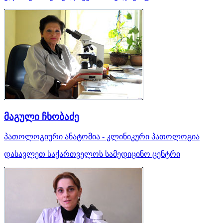
მაგული ჩხობაძე
პათოლოგიური ანატომია - კლინიკური პათოლოგია
დასავლეთ საქართველოს სამედიცინო ცენტრი