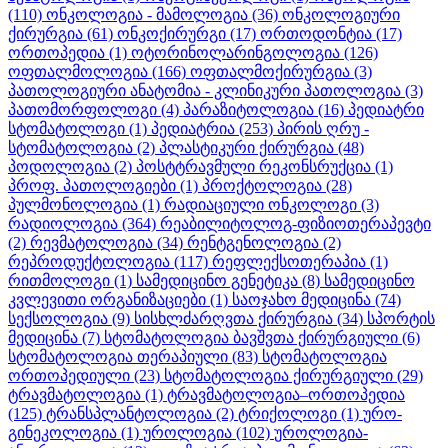
(110)
ონკოლოგია - მამოლოგია
(36)
ონკოლოგიური
ქირურგია
(61)
ონკოქირურგი
(17)
ორთოდონტია
(17)
ორთოპედია
(1)
ოტორინოლარინგოლოგია
(126)
ოფთალმოლოგია
(166)
ოფთალმოქირურგია
(3)
პათოლოგიური ანატომია - კლინიკური პათოლოგია
(3)
პათომორფოლოგი
(4)
პარაზიტოლოგია
(16)
პედიატრი
სტომატოლოგი
(1)
პედიატრია
(253)
პირის ღრუ -
სტომატოლოგია
(2)
პლასტიკური ქირურგია
(48)
პოდოლოგია
(2)
პოსტტრავმული რეკონსრუქცია
(1)
პროფ. პათოლოგიები
(1)
პროქტოლოგია
(28)
პულმონოლოგია
(1)
რადიაციული ონკოლოგი
(3)
რადიოლოგია
(364)
რეაბილიტოლოგ-ფიზიოთერაპევტი
(2)
რევმატოლოგია
(34)
რენტგენოლოგია
(2)
რეპროდუქტოლოგია
(117)
რეფლექსოთერაპია
(1)
რითმოლოგი
(1)
სამედიცინო გენეტიკა
(8)
სამედიცინო
კვლევითი ორგანიზაციები
(1)
საოჯახო მედიცინა
(74)
სექსოლოგია
(9)
სისხლძარღვთა ქირურგია
(34)
სპორტის
მედიცინა
(7)
სტომატოლოგია ბავშვთა ქირურგიული
(6)
სტომატოლოგია თერაპიული
(83)
სტომატოლოგია
ორთოპედიული
(23)
სტომატოლოგია ქირურგიული
(29)
ტრავმატოლოგია
(1)
ტრავმატოლოგია–ორთოპედია
(125)
ტრანსპლანტოლოგია
(2)
ტრიქოლოგი
(1)
ურო-
გინეკოლოგია
(1)
უროლოგია
(102)
უროლოგია-