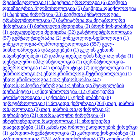
რეანიმატოლოგი
(1)
ბავშვთა უროლოგია
(6)
ბავშვთა
ფთიზიატრია-პულმონოლოგია
(5)
ბავშვთა ფსიქოლოგია
(1)
ბავშვთა ქირურგია
(23)
ბავშვთა ჰემატოლოგია–
ტრანსფუზიოლოგია
(7)
ბარიატრია და მეტაბოლური
ქირურგია
(4)
ბირთვული მედიცინა
(3)
ბრონქოსკოპისტი
(1)
გადაუდებელი მედიცინა
(32)
გასტროენტეროლოგია
(57)
გეშტალტთერაპია
(2)
გინეკოლოგ-სექსოლოგი
(1)
გინეკოლოგია-რეპროდუქტოლოგია
(557)
გულ-
სისხლძარღვთა დაავადებები
(1)
გულის კუნთის
თავისებურებები
(2)
დამოკიდებულების სპეციალისტი
(1)
დენტალური იმპლანტოლოგია
(1)
დერმატოლოგია-
ვენეროლოგია
(141)
დიაგნოსტიკა
(7)
დიეტოლოგია
(1)
ემბრიოლოგი
(3)
ენდოკრინოლოგ-ნუტრიციოლოგი
(1)
ენდოკრინოლოგია
(203)
ენდოსკოპია
(47)
ენდოსკოპიური ქირურგია
(3)
ენისა და მეტყველების
თერაპევტი
(1)
ეპიდემიოლოგია
(12)
ესთეტიური
სტომატოლიგია
(1)
ექთანი
(1)
ექოსკოპისტი
(8)
ვერტებროლოგი
(1)
ზოგადი ქირურგია
(264)
თავ-კისრის
ონკოლოგია
(2)
თავ-კისრის ონკოქირურგი
(2)
თერაპევტი
(21)
თორაკალური ქირურგია
(4)
ინტერვენციული რადიოლოგი
(1)
ინფექციური
დაავადებები
(118)
კანის და რბილი ქსოვილების ქირურგი
(1)
კარდიო-რევმატოლოგია
(2)
კარდიოექოსკოპისტი
(1)
კარდიოლოგია
(324)
კარდიოქირურგია
(33)
კლინიკური