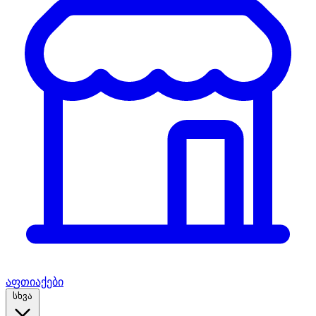
აფთიაქები
სხვა