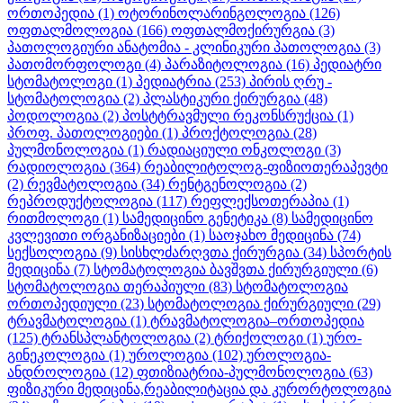
ორთოპედია
(1)
ოტორინოლარინგოლოგია
(126)
ოფთალმოლოგია
(166)
ოფთალმოქირურგია
(3)
პათოლოგიური ანატომია - კლინიკური პათოლოგია
(3)
პათომორფოლოგი
(4)
პარაზიტოლოგია
(16)
პედიატრი
სტომატოლოგი
(1)
პედიატრია
(253)
პირის ღრუ -
სტომატოლოგია
(2)
პლასტიკური ქირურგია
(48)
პოდოლოგია
(2)
პოსტტრავმული რეკონსრუქცია
(1)
პროფ. პათოლოგიები
(1)
პროქტოლოგია
(28)
პულმონოლოგია
(1)
რადიაციული ონკოლოგი
(3)
რადიოლოგია
(364)
რეაბილიტოლოგ-ფიზიოთერაპევტი
(2)
რევმატოლოგია
(34)
რენტგენოლოგია
(2)
რეპროდუქტოლოგია
(117)
რეფლექსოთერაპია
(1)
რითმოლოგი
(1)
სამედიცინო გენეტიკა
(8)
სამედიცინო
კვლევითი ორგანიზაციები
(1)
საოჯახო მედიცინა
(74)
სექსოლოგია
(9)
სისხლძარღვთა ქირურგია
(34)
სპორტის
მედიცინა
(7)
სტომატოლოგია ბავშვთა ქირურგიული
(6)
სტომატოლოგია თერაპიული
(83)
სტომატოლოგია
ორთოპედიული
(23)
სტომატოლოგია ქირურგიული
(29)
ტრავმატოლოგია
(1)
ტრავმატოლოგია–ორთოპედია
(125)
ტრანსპლანტოლოგია
(2)
ტრიქოლოგი
(1)
ურო-
გინეკოლოგია
(1)
უროლოგია
(102)
უროლოგია-
ანდროლოგია
(12)
ფთიზიატრია-პულმონოლოგია
(63)
ფიზიკური მედიცინა,რეაბილიტაცია და კურორტოლოგია