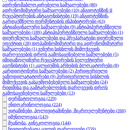
ადრენომაბლოკირებელი საშუალებები
(80)
ადრენომიმეტური საშუალებები
(10)
ანგიოტენზინ II
რეცეპტორების ანტაგონისტები
(19)
ანგიოტენზინ-
გარდაქმნელი ფერმენტების ინჰიბიტორები
(63)
ანტიანგინალური საშუალებები
(9)
ანტიჰიპერტენზიული
საშუალებები
(189)
ანტიჰიპერტენზიული საშუალებები
(1)
დიურეზული საშუალებები და პრეპარატები დიურეზული
ეფექტით
(28)
დოპამინომიმეტური და ადრენომიმეტური
საშუალებები
(1)
ვენური სისხლის მიმოქცევის
დარღვევების დროს გამოსაყენებელი საშულებები
(5)
იმიდაზოლინური რეცეპტორების სელექტიური
აგონისტები
(1)
კალციუმის არხების ბლოკატორები
(8)
კარდიოტონური საშუალებები
(2)
პერიფერიული
ვაზოდილატატორები
(9)
პერიფერიული სისხლის
მიმოქცევის გასაუმჯობესებელი საშუალებები
(24)
რითმისა და გამტარებლობის დარღვევის დროს
გამოსაყენებელი საშულებები
(13)
დერმატოლოგია
(229)
ენდოკრინოლოგია
(224)
ვიტამინები, პოლივიტამინები, მიკროელემენტები
(260)
იმუნოლოგია
(143)
მეანობა, გინეკოლოგია
(144)
ნივთიერებათა ცვლის დარღვევები
(559)