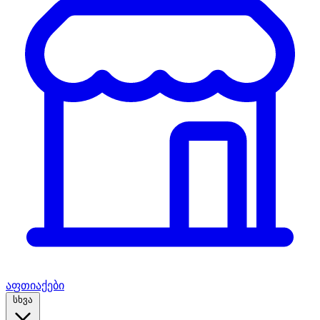
აფთიაქები
სხვა