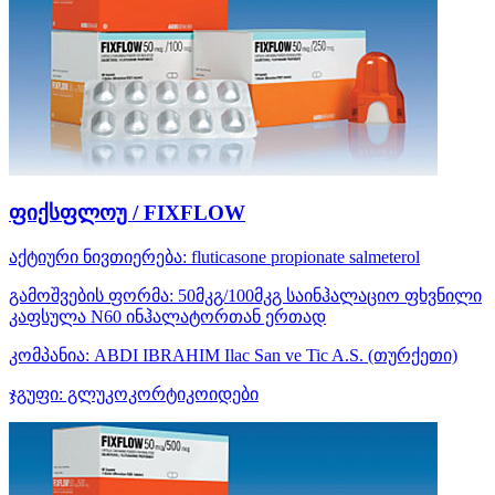
ფიქსფლოუ / FIXFLOW
აქტიური ნივთიერება:
fluticasone propionate
salmeterol
გამოშვების ფორმა:
50მკგ/100მკგ საინჰალაციო ფხვნილი
კაფსულა N60 ინჰალატორთან ერთად
კომპანია:
ABDI IBRAHIM Ilac San ve Tic A.S.
(თურქეთი)
ჯგუფი:
გლუკოკორტიკოიდები