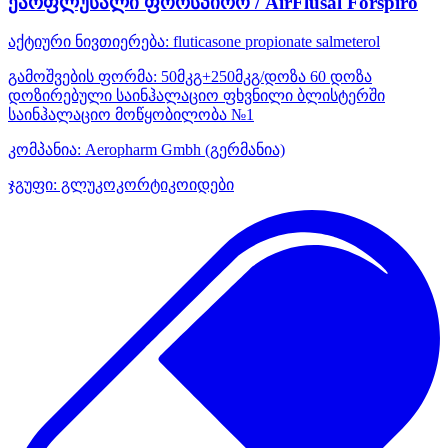
ეარფლუსალი ფორსპირო / AirFlusal Forspiro
აქტიური ნივთიერება:
fluticasone propionate
salmeterol
გამოშვების ფორმა:
50მკგ+250მკგ/დოზა 60 დოზა
დოზირებული საინჰალაციო ფხვნილი ბლისტერში
საინჰალაციო მოწყობილობა №1
კომპანია:
Aeropharm Gmbh
(გერმანია)
ჯგუფი:
გლუკოკორტიკოიდები