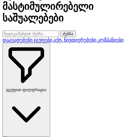
მასტიმულირებელი
საშუალებები
ძებნა
დაავადებები
ჯგუფები
აქტ. ნივთიერებები
კომპანიები
ჯგუფით ფილტრაცია