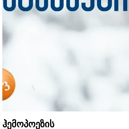
ჰემოპოეზის