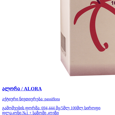
ალორა / ALORA
აქტიური ნივთიერება:
passiflora
გამოშვების ფორმა:
694,444 მგ/5მლ 100მლ სიროფი
ფლაკონი №1 + საზომი კოვზი