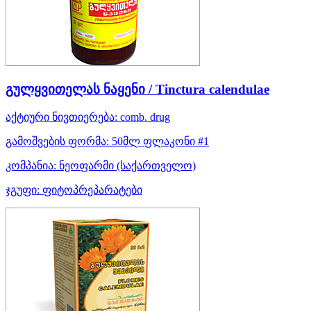
გულყვითელას ნაყენი / Tinctura calendulae
აქტიური ნივთიერება:
comb. drug
გამოშვების ფორმა:
50მლ ფლაკონი #1
კომპანია:
ნეოფარმი
(საქართველო)
ჯგუფი:
ფიტოპრეპარატები