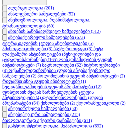
ალერგოლოგია
(201)
ანალგეზიური საშუალებები
(52)
ანესთეზიოლოგია, რეანიმატოლოგია,
ტრანსფუზიოლოგია
(60)
ანთების საწინააღმდეგო საშუალებები
(512)
ანტიბაქტერიული საშუალებები
(673)
ტეტრაციკლინის ჯგუფის ანტიბიოტიკები
(5)
ამინოგლიკოზიდები
(8)
ბაქტერიოფაგი
(8)
ბეტა
ლაქტამური ანტიბიოტიკები (პენიცილინები და
ცეფალოსპორინები)
(165)
ლინკოზამიდების ჯგუფის
ანტიბიოტიკები
(7)
მაკროლიდები
(62)
ნიტროფურანები
(4)
ოქსაზოლიდინონების ჯგუფის ანტიბაქტერიული
საშუალებები
(2)
პოლიმიქსინის ჯგუფის ანტიბიოტიკები
(2)
რიფამპიცინის ჯგუფის ანიბიოტიკები
(1)
სულფანილამიდების ჯგუფის პრეპარატები
(12)
ფოსფონის მჟავას წარმოებულების ჯგუფის
ანტიბიოტიკები
(4)
ფტორქინოლონების ჯგუფის
პრეპარატები
(64)
ქინოლონები
(2)
ქლორამფენიკოლი
(2)
ანტივირუსული საშუალებები
(50)
ანტისეპტიკური საშუალებები
(215)
ბიოლოგიურად აქტიური დანამატები
(611)
გასტროენტეროლოგია, ჰეპატოლოგია
(692)